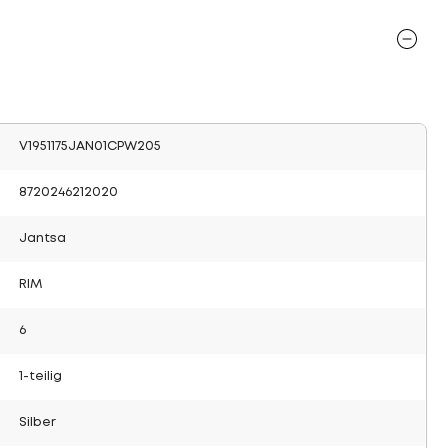
V1951175JAN01CPW205
8720246212020
Jantsa
RIM
6
1-teilig
Silber