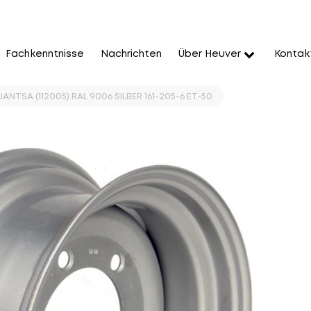
Fachkenntnisse
Nachrichten
Über Heuver
Kontak
 JANTSA (112005) RAL 9006 SILBER 161-205-6 ET-50