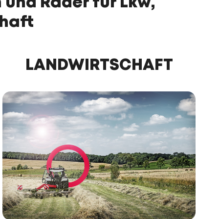
n und Räder für Lkw,
haft
LANDWIRTSCHAFT