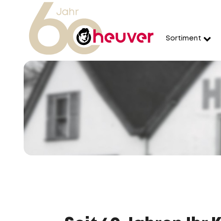
Sortiment
Heuver feiert sein 60-jähriges
Ein besonderer Meilenstein und vor allem ein Anlass,
Entdecken Sie 60 Jahre Heuver