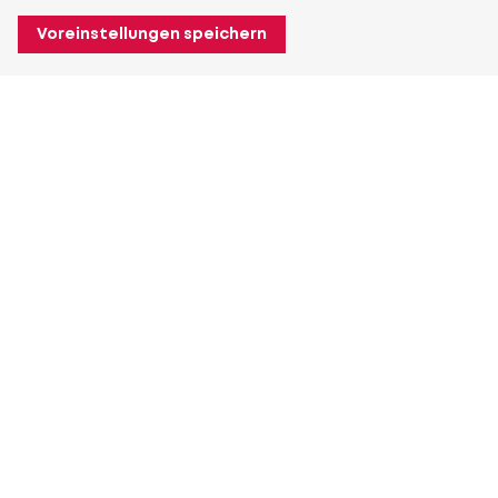
Voreinstellungen speichern
Über Heuver
Heuver
Geschichte
Mehr Über Heuver
Mein Heuver
Einloggen