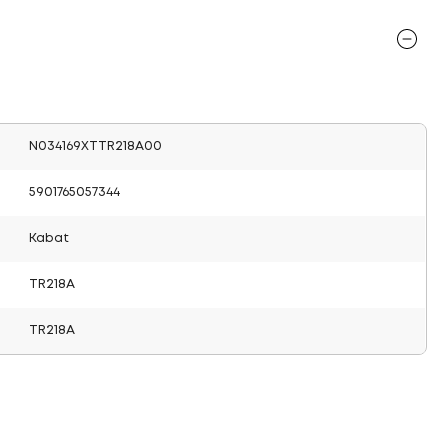
N034169XTTR218A00
5901765057344
Kabat
TR218A
TR218A