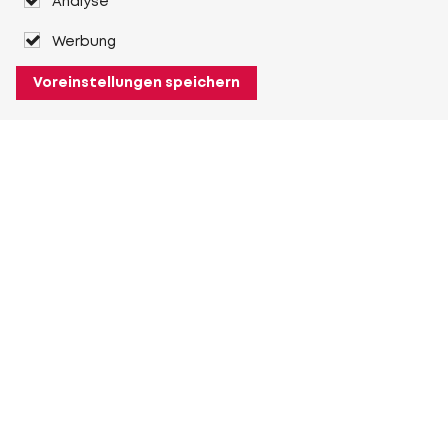
Analyse
Werbung
Voreinstellungen speichern
Über Heuver
Heuver
Geschichte
Mehr Über Heuver