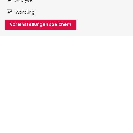
Analyse
Werbung
Voreinstellungen speichern
Über Heuver
Heuver
Geschichte
Mehr Über Heuver