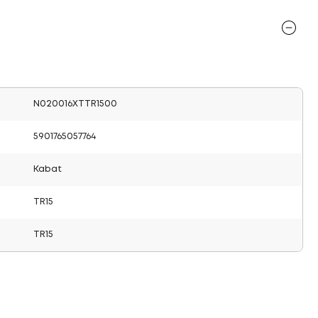
N020016XTTR1500
5901765057764
Kabat
TR15
TR15