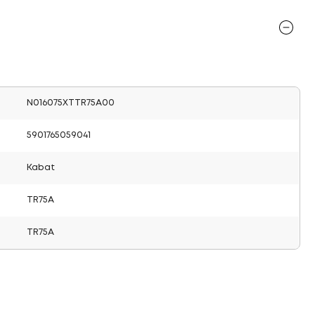
N016075XTTR75A00
5901765059041
Kabat
TR75A
TR75A