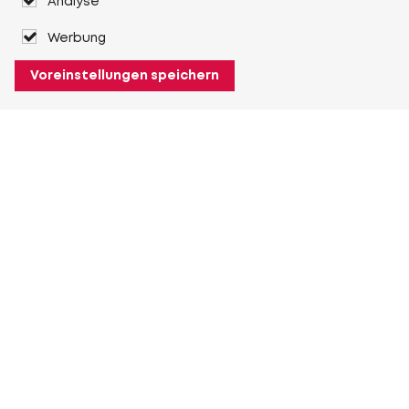
Analyse
Werbung
Voreinstellungen speichern
Über Heuver
Heuver
Geschichte
Mehr Über Heuver