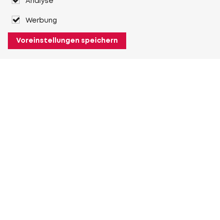
Analyse
Werbung
Voreinstellungen speichern
Über Heuver
Heuver
Geschichte
Mehr Über Heuver