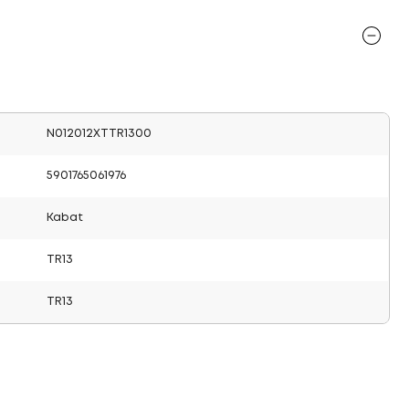
N012012XTTR1300
5901765061976
Kabat
TR13
TR13