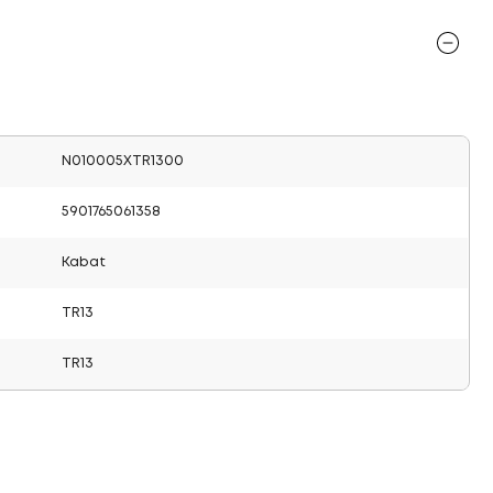
N010005XTR1300
5901765061358
Kabat
TR13
TR13