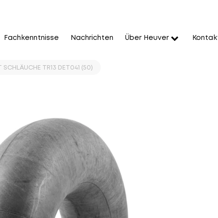
Fachkenntnisse
Nachrichten
Über Heuver
Kontak
T SCHLÄUCHE TR13 DET041 (50)