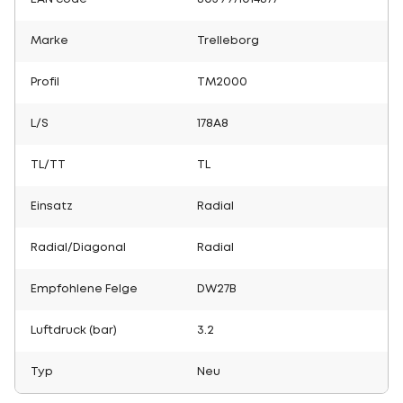
Marke
Trelleborg
Profil
TM2000
L/S
178A8
TL/TT
TL
Einsatz
Radial
Radial/Diagonal
Radial
Empfohlene Felge
DW27B
Luftdruck (bar)
3.2
Typ
Neu