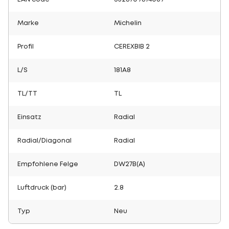
Marke
Michelin
Profil
CEREXBIB 2
L/S
181A8
TL/TT
TL
Einsatz
Radial
Radial/Diagonal
Radial
Empfohlene Felge
DW27B(A)
Luftdruck (bar)
2.8
Typ
Neu