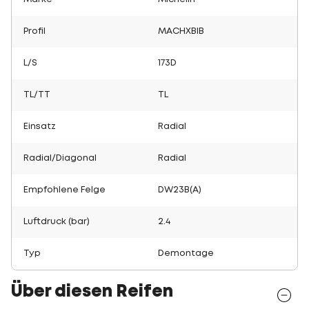
Profil
MACHXBIB
L/S
173D
TL/TT
TL
Einsatz
Radial
Radial/Diagonal
Radial
Empfohlene Felge
DW23B(A)
Luftdruck (bar)
2.4
Typ
Demontage
Über diesen Reifen