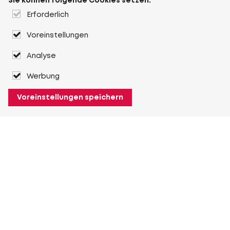
Sie können folgende Cookies setzen:
Erforderlich
Voreinstellungen
Analyse
Werbung
Voreinstellungen speichern
Über Heuver
Heuver
Geschichte
Mehr Über Heuver
Mein Heuver