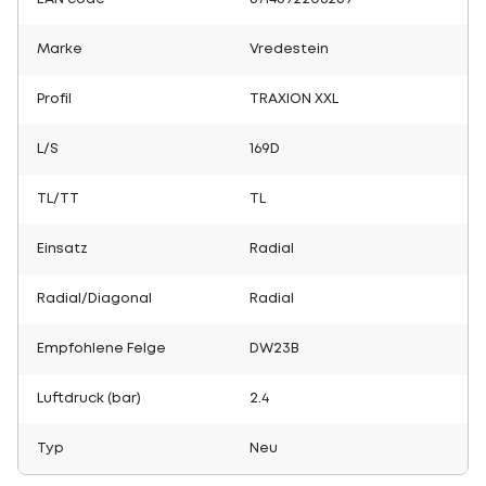
Marke
Vredestein
Profil
TRAXION XXL
L/S
169D
TL/TT
TL
Einsatz
Radial
Radial/Diagonal
Radial
Empfohlene Felge
DW23B
Luftdruck (bar)
2.4
Typ
Neu