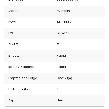
Marke
Michelin
Profil
AXIOBIB 2
L/S
174D/171E
TL/TT
TL
Einsatz
Radial
Radial/Diagonal
Radial
Empfohlene Felge
DW23B(A)
Luftdruck (bar)
2
Typ
Neu