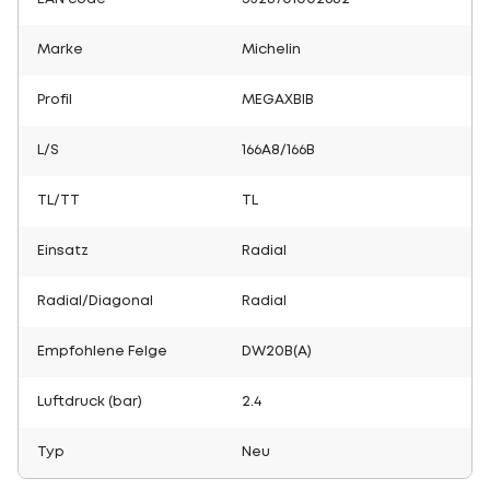
Marke
Michelin
Profil
MEGAXBIB
L/S
166A8/166B
TL/TT
TL
Einsatz
Radial
Radial/Diagonal
Radial
Empfohlene Felge
DW20B(A)
Luftdruck (bar)
2.4
Typ
Neu