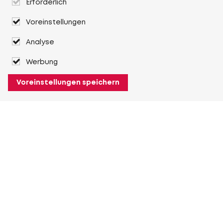
Erforderlich
Voreinstellungen
Analyse
Werbung
Voreinstellungen speichern
Über Heuver
Heuver
Geschichte
Mehr Über Heuver
Mein Heuver