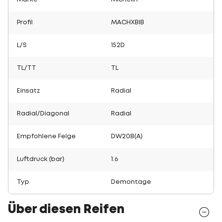
Profil
MACHXBIB
L/S
152D
TL/TT
TL
Einsatz
Radial
Radial/Diagonal
Radial
Empfohlene Felge
DW20B(A)
Luftdruck (bar)
1.6
Typ
Demontage
Über diesen Reifen