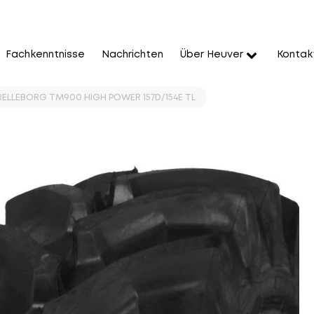
Fachkenntnisse
Nachrichten
Über Heuver
Kontak
ELLEBORG TM900 HIGH POWER 157D/154E TL