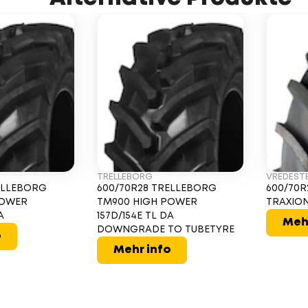
TRELLEBORG
VREDESTE
ELLEBORG
600/70R28 TRELLEBORG
600/70R
POWER
TM900 HIGH POWER
TRAXION
A
157D/154E TL DA
Meh
DOWNGRADE TO TUBETYRE
o
Mehr info