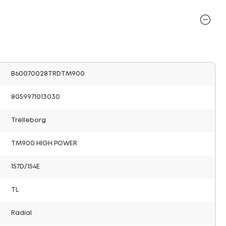
B60070028TRDTM900
8059971013030
Trelleborg
TM900 HIGH POWER
157D/154E
TL
Radial