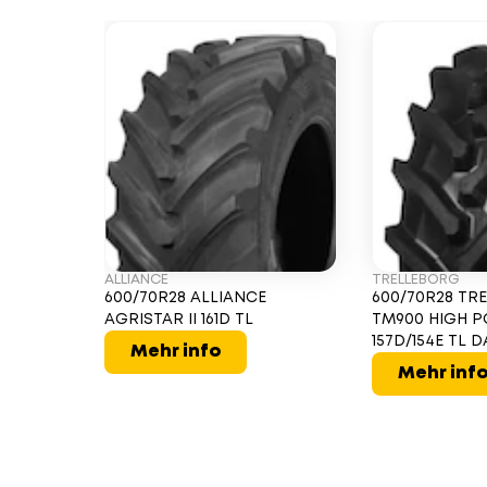
ALLIANCE
TRELLEBORG
600/70R28 ALLIANCE
600/70R28 TR
AGRISTAR II 161D TL
TM900 HIGH 
157D/154E TL D
Mehr info
Mehr inf