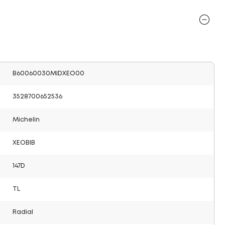
B60060030MIDXEO00
3528700652536
Michelin
XEOBIB
147D
TL
Radial