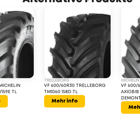
TRELLEBORG
MICHELIN
 MICHELIN
VF 600/60R30 TRELLEBORG
VF 600/
/159E TL
TM1060 158D TL
AXIOBIB 
DEMONT
o
Mehr info
Meh