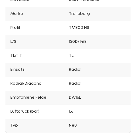
Marke
Trelleborg
Profil
TM800 HS
L/S
150D/147E
TL/TT
TL
Einsatz
Radial
Radial/Diagonal
Radial
Empfohlene Felge
DW16L
Luftdruck (bar)
1.6
Typ
Neu