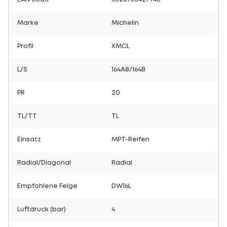
Marke
Michelin
Profil
XMCL
L/S
164A8/164B
PR
20
TL/TT
TL
Einsatz
MPT-Reifen
Radial/Diagonal
Radial
Empfohlene Felge
DW16L
Luftdruck (bar)
4