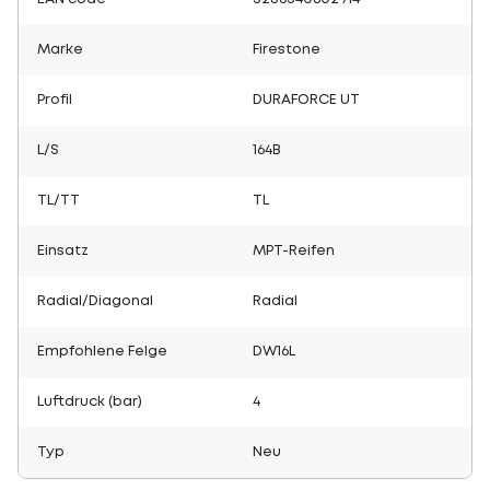
Marke
Firestone
Profil
DURAFORCE UT
L/S
164B
TL/TT
TL
Einsatz
MPT-Reifen
Radial/Diagonal
Radial
Empfohlene Felge
DW16L
Luftdruck (bar)
4
Typ
Neu