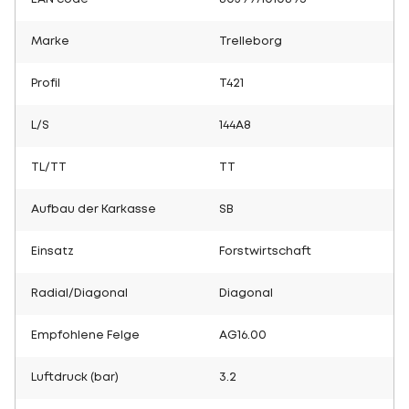
Marke
Trelleborg
Profil
T421
L/S
144A8
TL/TT
TT
Aufbau der Karkasse
SB
Einsatz
Forstwirtschaft
Radial/Diagonal
Diagonal
Empfohlene Felge
AG16.00
Luftdruck (bar)
3.2