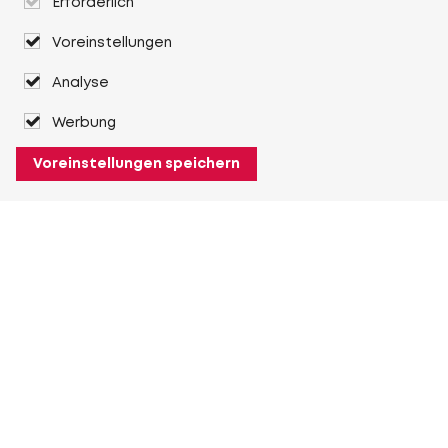
Erforderlich
Voreinstellungen
Analyse
Werbung
Voreinstellungen speichern
Über Heuver
Heuver
Geschichte
Mehr Über Heuver
Mein Heuver