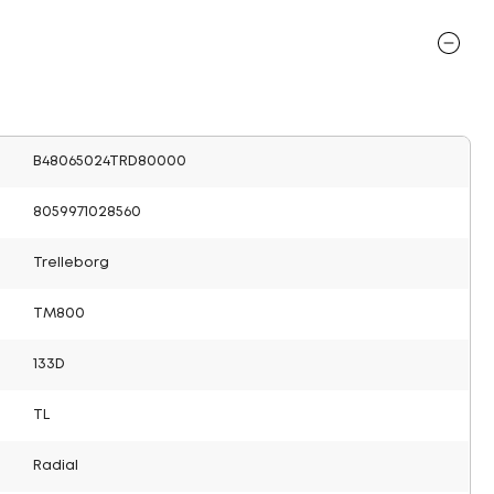
B48065024TRD80000
8059971028560
Trelleborg
TM800
133D
TL
Radial