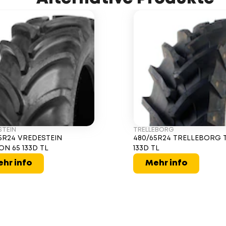
STEIN
TRELLEBORG
5R24 VREDESTEIN
480/65R24 TRELLEBORG 
ON 65 133D TL
133D TL
hr info
Mehr info