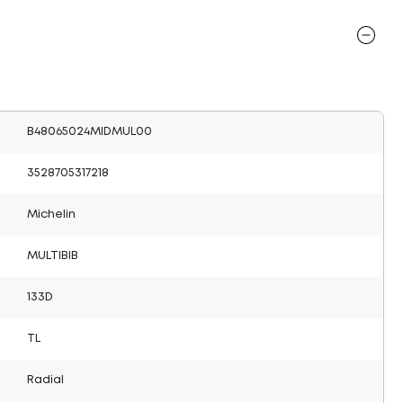
B48065024MIDMUL00
3528705317218
Michelin
MULTIBIB
133D
TL
Radial