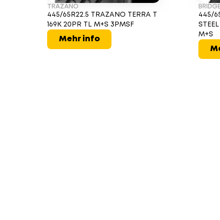
TRAZANO
BRIDG
445/65R22.5 TRAZANO TERRA T
445/6
169K 20PR TL M+S 3PMSF
STEEL
M+S
Mehr info
Me