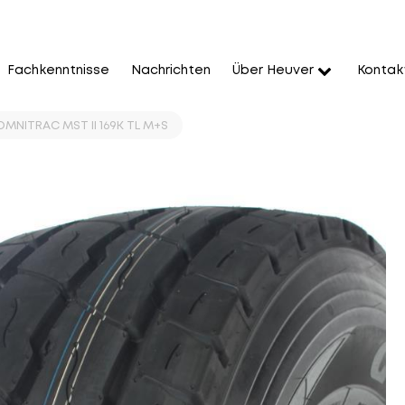
Fachkenntnisse
Nachrichten
Über Heuver
Kontak
MNITRAC MST II 169K TL M+S