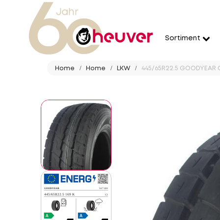
Sortiment
Home
Home
LKW
445/65R22.5 GOODYEAR O