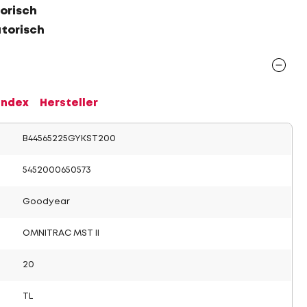
orisch
atorisch
Index
Hersteller
B44565225GYKST200
5452000650573
Goodyear
OMNITRAC MST II
20
TL