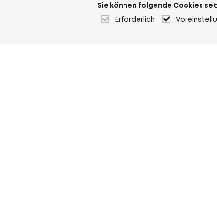
Sie können folgende Cookies set
Erforderlich
Voreinstell
Über Heuver
Heuver
Geschichte
Mehr Über Heuver