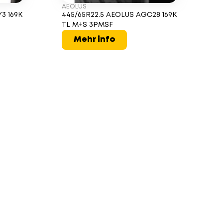
AEOLUS
3 169K
445/65R22.5 AEOLUS AGC28 169K
TL M+S 3PMSF
Mehr info