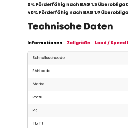
0% Förderfähig nach BAG 1.3 überobligat
40% Förderfähig nach BAG 1.9 überoblig
Technische Daten
Informationen
Zollgröße
Load / Speed 
Schnellsuchcode
EAN code
Marke
Profil
PR
TL/TT