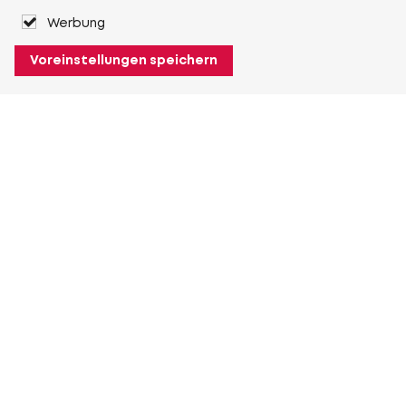
Werbung
Voreinstellungen speichern
Über Heuver
Heuver
Geschichte
Mehr Über Heuver
Mein Heuver