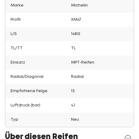
Marke
Michelin
Profil
XM47
L/S
148G
TL/TT
TL
Einsatz
MPT-Reifen
Radial/Diagonal
Radial
Empfohlene Felge
13
Luftdruck (bar)
4.1
Typ
Neu
Über diesen Reifen