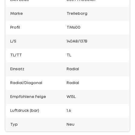
Marke
Trelleborg
Profil
TM600
L/S
140A8/137B
TL/TT
TL
Einsatz
Radial
Radial/Diagonal
Radial
Empfohlene Felge
W15L
Luftdruck (bar)
1.6
Typ
Neu