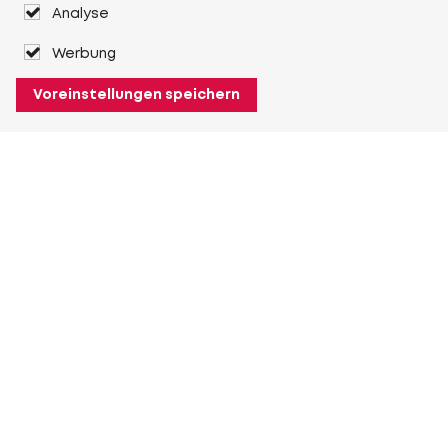
Analyse
Werbung
Voreinstellungen speichern
Über Heuver
Heuver
Geschichte
Mehr Über Heuver