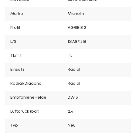
Marke
Michelin
Profil
AGRIBIB 2
L/S
151A8/151B
TL/TT
TL
Einsatz
Radial
Radial/Diagonal
Radial
Empfohlene Felge
DW13
Luftdruck (bar)
2.4
Typ
Neu