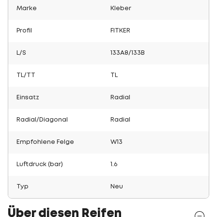
Marke
Kleber
Profil
FITKER
L/S
133A8/133B
TL/TT
TL
Einsatz
Radial
Radial/Diagonal
Radial
Empfohlene Felge
W13
Luftdruck (bar)
1.6
Typ
Neu
Über diesen Reifen