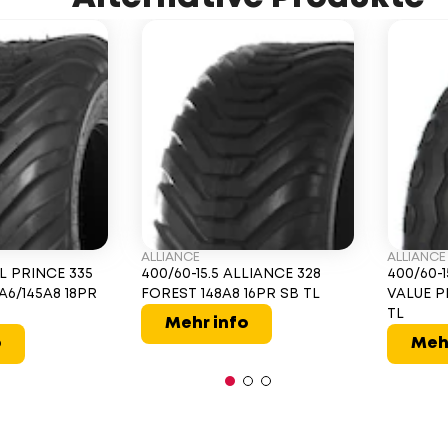
ALLIANCE
ALLIANCE
RL PRINCE 335
400/60-15.5 ALLIANCE 328
400/60-1
A6/145A8 18PR
FOREST 148A8 16PR SB TL
VALUE P
TL
Mehr info
o
Meh