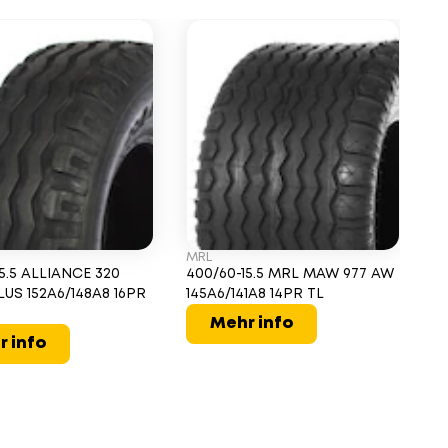
MRL
MI
5.5 ALLIANCE 320
400/60-15.5 MRL MAW 977 AW
40
LUS 152A6/148A8 16PR
145A6/141A8 14PR TL
15
Mehr info
r info