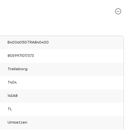
B40060155TRA840400
8059971017373
Trelleborg
T404
145A8
TL
Umsetzen