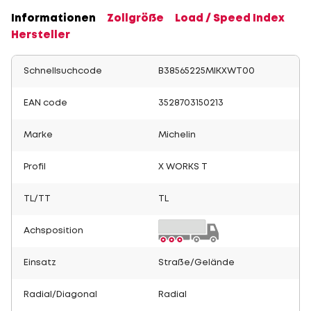
Informationen
Zollgröße
Load / Speed Index
Hersteller
Schnellsuchcode
B38565225MIKXWT00
EAN code
3528703150213
Marke
Michelin
Profil
X WORKS T
TL/TT
TL
Achsposition
Einsatz
Straße/Gelände
Radial/Diagonal
Radial