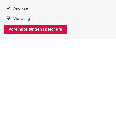
Analyse
Werbung
Voreinstellungen speichern
Über Heuver
Heuver
Geschichte
Mehr Über Heuver
Mein Heuver
Einloggen
Registrieren