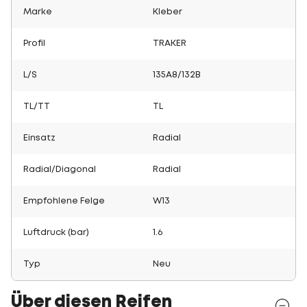
Marke
Kleber
Profil
TRAKER
L/S
135A8/132B
TL/TT
TL
Einsatz
Radial
Radial/Diagonal
Radial
Empfohlene Felge
W13
Luftdruck (bar)
1.6
Typ
Neu
Über diesen Reifen