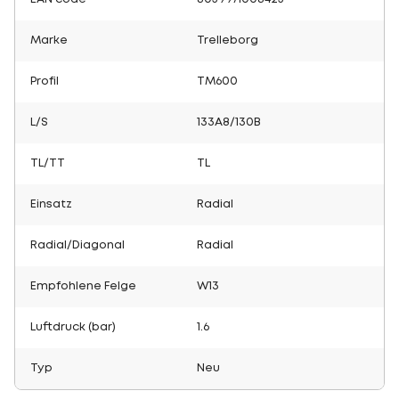
Marke
Trelleborg
Profil
TM600
L/S
133A8/130B
TL/TT
TL
Einsatz
Radial
Radial/Diagonal
Radial
Empfohlene Felge
W13
Luftdruck (bar)
1.6
Typ
Neu