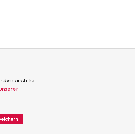
 aber auch für
 unserer
peichern