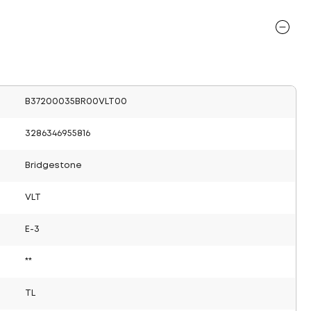
B37200035BR00VLT00
3286346955816
Bridgestone
VLT
E-3
**
TL