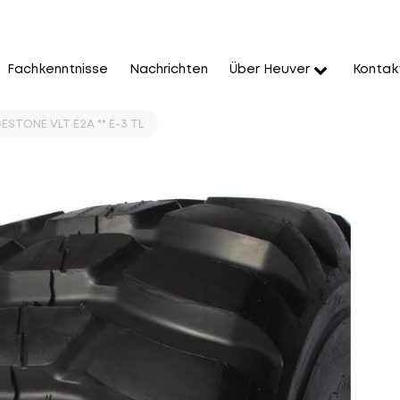
Fachkenntnisse
Nachrichten
Über Heuver
Kontak
ESTONE VLT E2A ** E-3 TL