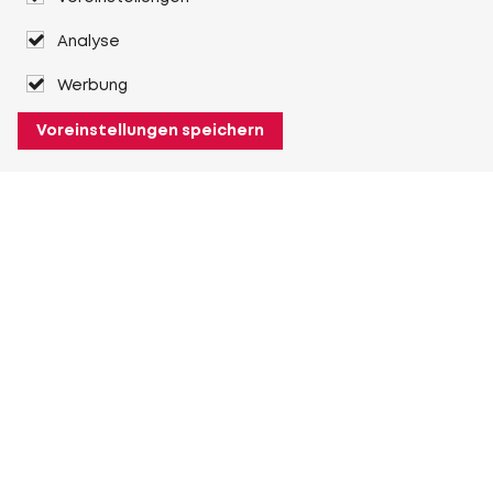
Analyse
Werbung
Voreinstellungen speichern
Über Heuver
Heuver
Geschichte
Mehr Über Heuver