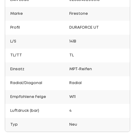
Marke
Firestone
Profil
DURAFORCE UT
L/S
141B
TL/TT
TL
Einsatz
MPT-Reifen
Radial/Diagonal
Radial
Empfohlene Felge
W11
Luftdruck (bar)
4
Typ
Neu