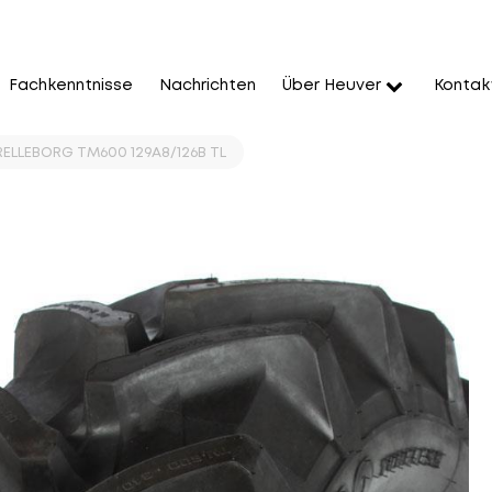
Fachkenntnisse
Nachrichten
Über Heuver
Kontak
ELLEBORG TM600 129A8/126B TL