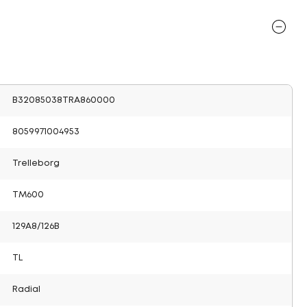
B32085038TRA860000
8059971004953
Trelleborg
TM600
129A8/126B
TL
Radial