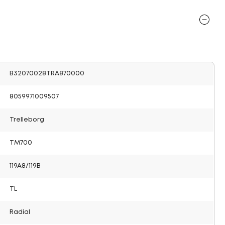
B32070028TRA870000
8059971009507
Trelleborg
TM700
119A8/119B
TL
Radial