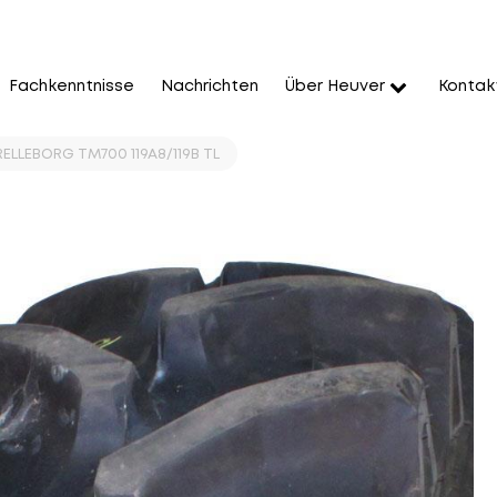
Fachkenntnisse
Nachrichten
Über Heuver
Kontak
ELLEBORG TM700 119A8/119B TL