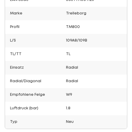
Marke
Trelleborg
Profil
TM800
L/S
109A8/109B
TL/TT
TL
Einsatz
Radial
Radial/Diagonal
Radial
Empfohlene Felge
W9
Luftdruck (bar)
1.8
Typ
Neu