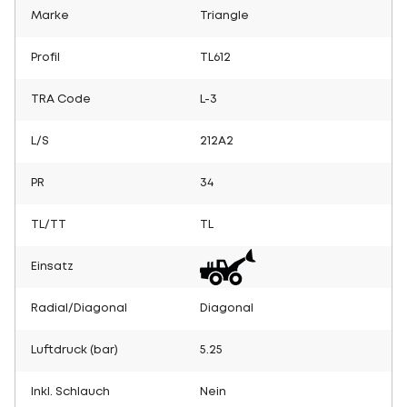
Marke
Triangle
Profil
TL612
TRA Code
L-3
L/S
212A2
PR
34
TL/TT
TL
Einsatz
Radial/Diagonal
Diagonal
Luftdruck (bar)
5.25
Inkl. Schlauch
Nein