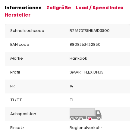
Informationen
Zollgröße
Load / Speed Index
Hersteller
Schnellsuchcode
B26570175HKMD3500
EAN code
8808563432830
Marke
Hankook
Profil
SMART FLEX DH35
PR
14
TL/TT
TL
Achsposition
Einsatz
Regionalverkehr