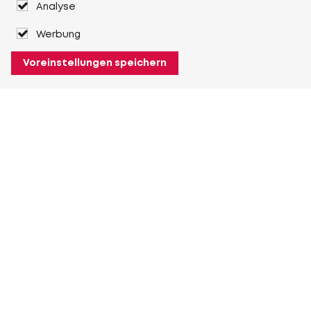
Analyse
Werbung
Voreinstellungen speichern
Über Heuver
Heuver
Geschichte
Mehr Über Heuver
Mein Heuver
Einloggen
Registrieren
Mehr Mein Heuver