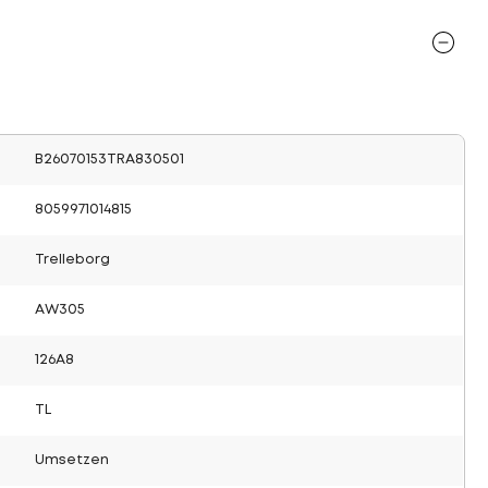
B26070153TRA830501
8059971014815
Trelleborg
AW305
126A8
TL
Umsetzen