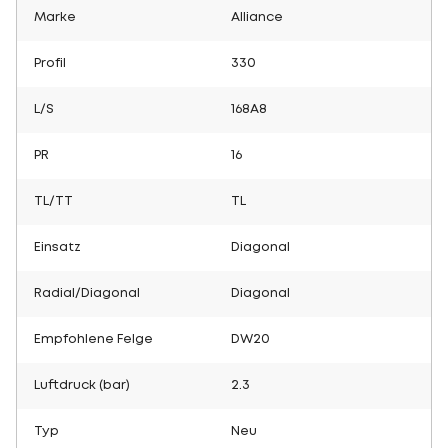
Marke
Alliance
Profil
330
L/S
168A8
PR
16
TL/TT
TL
Einsatz
Diagonal
Radial/Diagonal
Diagonal
Empfohlene Felge
DW20
Luftdruck (bar)
2.3
Typ
Neu