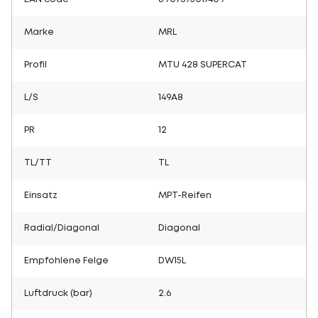
Marke
MRL
Profil
MTU 428 SUPERCAT
L/S
149A8
PR
12
TL/TT
TL
Einsatz
MPT-Reifen
Radial/Diagonal
Diagonal
Empfohlene Felge
DW15L
Luftdruck (bar)
2.6