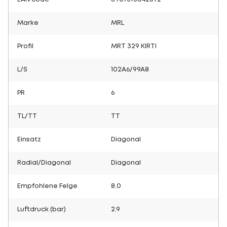
Marke
MRL
Profil
MRT 329 KIRTI
L/S
102A6/99A8
PR
6
TL/TT
TT
Einsatz
Diagonal
Radial/Diagonal
Diagonal
Empfohlene Felge
8.0
Luftdruck (bar)
2.9