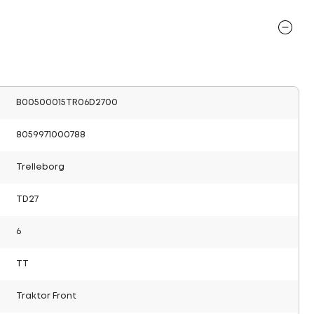
B00500015TR06D2700
8059971000788
Trelleborg
TD27
6
TT
Traktor Front