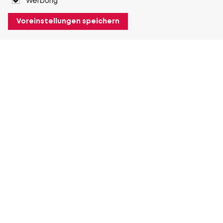
Werbung
Voreinstellungen speichern
Über Heuver
Heuver
Geschichte
Mehr Über Heuver
Mein Heuver